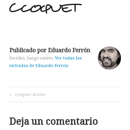
Publicado por
Eduardo Ferrón
Escribo, luego existo.
Ver todas las
entradas de Eduardo Ferrón
Navegación
Previous
ccoquet-footer
de
Post
entradas
Deja un comentario