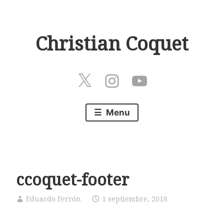
Skip
to
Christian Coquet
content
Twitter
Instagram
Play
Menu
ccoquet-footer
Eduardo Ferrón
1 septiembre, 2018