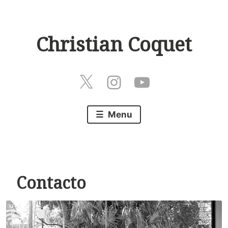
Skip
to
Christian Coquet
content
Twitter
Instagram
Play
Menu
Contacto