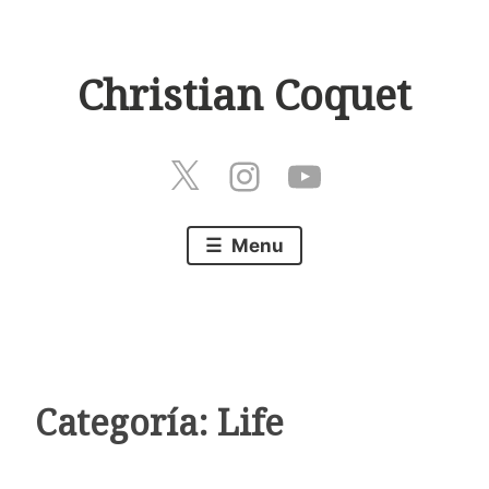
Skip
to
Christian Coquet
content
Twitter
Instagram
Play
Menu
Categoría:
Life